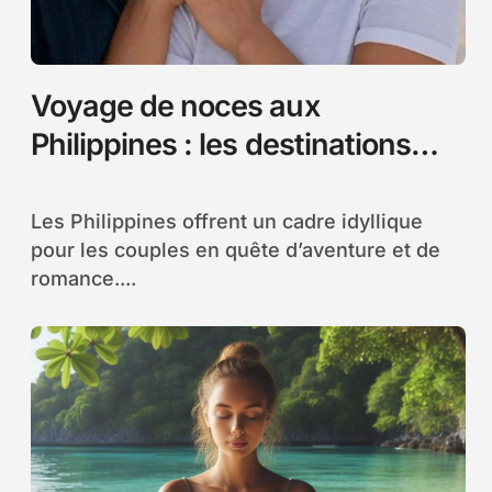
Voyage de noces aux
Philippines : les destinations
romantiques et conseils pour un
séjour inoubliable
Les Philippines offrent un cadre idyllique
pour les couples en quête d’aventure et de
romance....