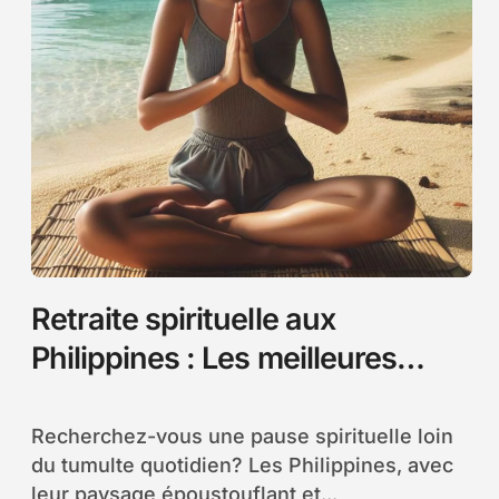
Retraite spirituelle aux
Philippines : Les meilleures
destinations pour se reposer
l’esprit
Recherchez-vous une pause spirituelle loin
du tumulte quotidien? Les Philippines, avec
leur paysage époustouflant et...