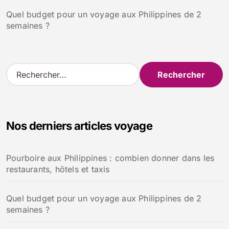
Quel budget pour un voyage aux Philippines de 2
semaines ?
R
e
c
h
e
Nos derniers articles voyage
r
c
h
Pourboire aux Philippines : combien donner dans les
e
restaurants, hôtels et taxis
r
:
Quel budget pour un voyage aux Philippines de 2
semaines ?