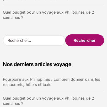
Quel budget pour un voyage aux Philippines de 2
semaines ?
R
e
c
h
e
Nos derniers articles voyage
r
c
h
Pourboire aux Philippines : combien donner dans les
e
restaurants, hôtels et taxis
r
:
Quel budget pour un voyage aux Philippines de 2
semaines ?