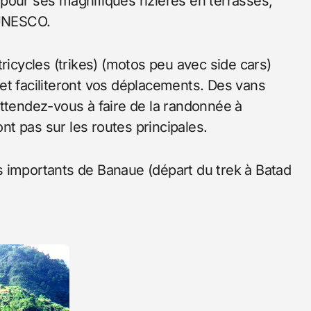
té pour ses magnifiques rizières en terrasses,
’UNESCO.
ricycles (trikes) (motos peu avec side cars)
et faciliteront vos déplacements. Des vans
Attendez-vous à faire de la randonnée à
ont pas sur les routes principales.
nts importants de Banaue (départ du trek à Batad