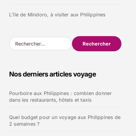
L'île de Mindoro, à visiter aux Philippines
R
e
c
h
e
Nos derniers articles voyage
r
c
h
Pourboire aux Philippines : combien donner
e
dans les restaurants, hôtels et taxis
r
:
Quel budget pour un voyage aux Philippines de
2 semaines ?