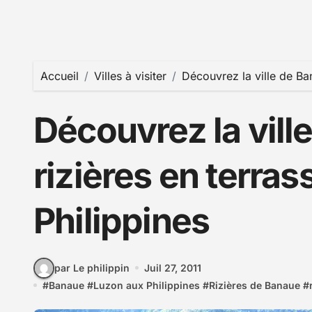
Accueil
Villes à visiter
Découvrez la ville de Ba
Découvrez la vill
rizières en terra
Philippines
par Le philippin
Juil 27, 2011
#
Banaue
#
Luzon aux Philippines
#
Rizières de Banaue
#