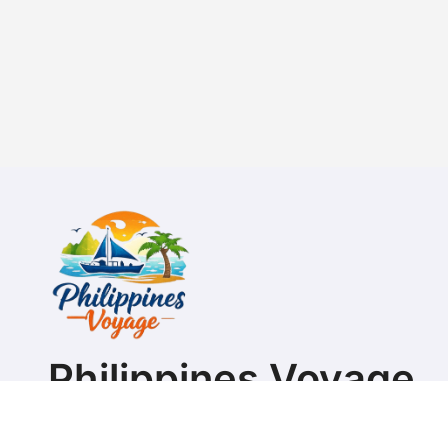
Philippines Voyage
Guide pour préparer son séjour ou s'expatrier aux Ph