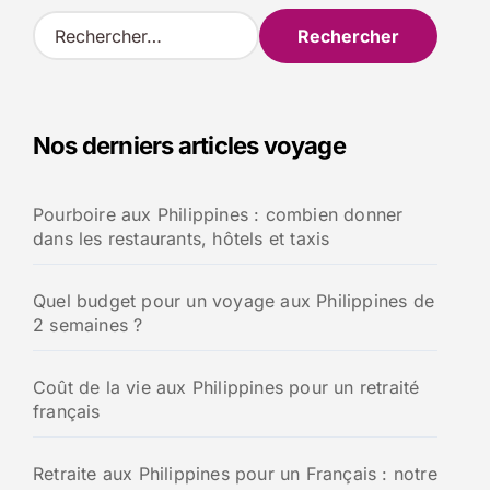
R
e
c
h
e
Nos derniers articles voyage
r
c
h
Pourboire aux Philippines : combien donner
e
dans les restaurants, hôtels et taxis
r
:
Quel budget pour un voyage aux Philippines de
2 semaines ?
Coût de la vie aux Philippines pour un retraité
français
Retraite aux Philippines pour un Français : notre