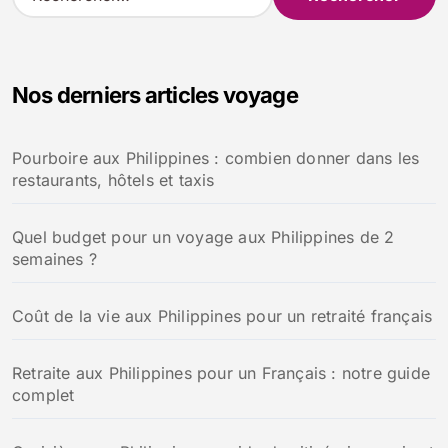
e
c
h
e
Nos derniers articles voyage
r
c
h
Pourboire aux Philippines : combien donner dans les
e
restaurants, hôtels et taxis
r
:
Quel budget pour un voyage aux Philippines de 2
semaines ?
Coût de la vie aux Philippines pour un retraité français
Retraite aux Philippines pour un Français : notre guide
complet