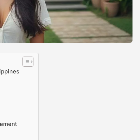
ippines
gement