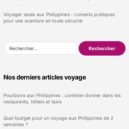
Voyager seule aux Philippines : conseils pratiques
pour une aventure en toute sécurité
R
e
c
h
e
Nos derniers articles voyage
r
c
h
Pourboire aux Philippines : combien donner dans les
e
restaurants, hôtels et taxis
r
:
Quel budget pour un voyage aux Philippines de 2
semaines ?