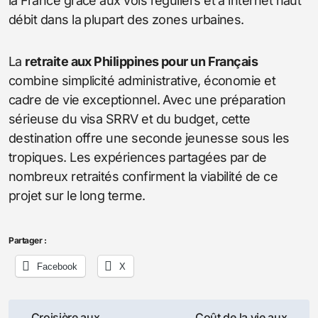
la France grâce aux vols réguliers et à internet haut
débit dans la plupart des zones urbaines.
La
retraite aux Philippines pour un Français
combine simplicité administrative, économie et
cadre de vie exceptionnel. Avec une préparation
sérieuse du visa SRRV et du budget, cette
destination offre une seconde jeunesse sous les
tropiques. Les expériences partagées par de
nombreux retraités confirment la viabilité de ce
projet sur le long terme.
Partager :
Facebook
X
Navigation
Croisière aux
Coût de la vie aux