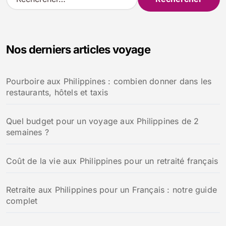
e
c
h
e
Nos derniers articles voyage
r
c
h
Pourboire aux Philippines : combien donner dans les
e
restaurants, hôtels et taxis
r
:
Quel budget pour un voyage aux Philippines de 2
semaines ?
Coût de la vie aux Philippines pour un retraité français
Retraite aux Philippines pour un Français : notre guide
complet