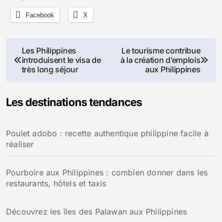
Facebook
X
Navigation
Les Philippines
Le tourisme contribue
introduisent le visa de
à la création d’emplois
de
très long séjour
aux Philippines
l’article
Les destinations tendances
Poulet adobo : recette authentique philippine facile à
réaliser
Pourboire aux Philippines : combien donner dans les
restaurants, hôtels et taxis
Découvrez les îles des Palawan aux Philippines