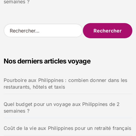
semaines ?
R
e
c
h
e
Nos derniers articles voyage
r
c
h
Pourboire aux Philippines : combien donner dans les
e
restaurants, hôtels et taxis
r
:
Quel budget pour un voyage aux Philippines de 2
semaines ?
Coût de la vie aux Philippines pour un retraité français