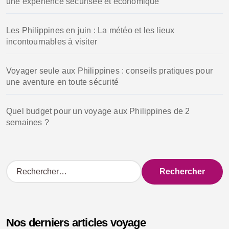
une expérience sécurisée et économique
Les Philippines en juin : La météo et les lieux
incontournables à visiter
Voyager seule aux Philippines : conseils pratiques pour
une aventure en toute sécurité
Quel budget pour un voyage aux Philippines de 2
semaines ?
R
e
c
h
e
Nos derniers articles voyage
r