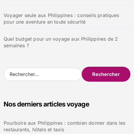
Voyager seule aux Philippines : conseils pratiques
pour une aventure en toute sécurité
Quel budget pour un voyage aux Philippines de 2
semaines ?
R
e
c
h
e
Nos derniers articles voyage
r
c
h
Pourboire aux Philippines : combien donner dans les
e
restaurants, hôtels et taxis
r