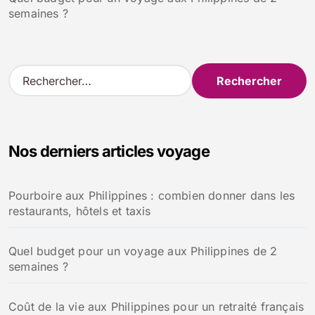
semaines ?
R
e
c
h
e
Nos derniers articles voyage
r
c
h
Pourboire aux Philippines : combien donner dans les
e
restaurants, hôtels et taxis
r
:
Quel budget pour un voyage aux Philippines de 2
semaines ?
Coût de la vie aux Philippines pour un retraité français