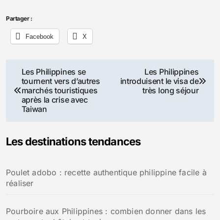
Partager :
Facebook
X
Navigation
Les Philippines se
Les Philippines
tournent vers d’autres
introduisent le visa de
de
marchés touristiques
très long séjour
après la crise avec
l’article
Taiwan
Les destinations tendances
Poulet adobo : recette authentique philippine facile à
réaliser
Pourboire aux Philippines : combien donner dans les