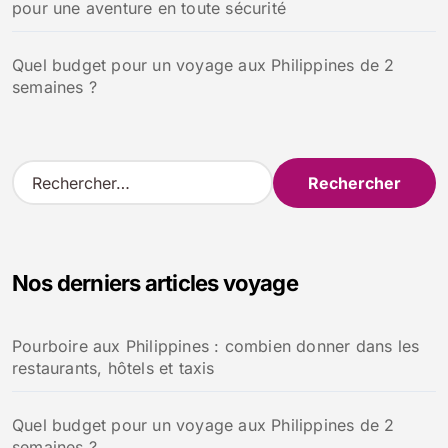
pour une aventure en toute sécurité
Quel budget pour un voyage aux Philippines de 2
semaines ?
R
e
c
h
e
Nos derniers articles voyage
r
c
h
Pourboire aux Philippines : combien donner dans les
e
restaurants, hôtels et taxis
r
:
Quel budget pour un voyage aux Philippines de 2
semaines ?