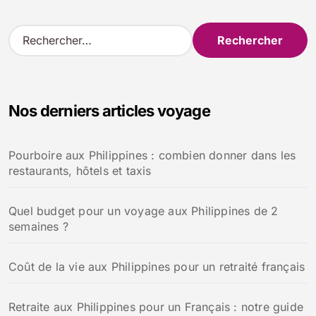
R
e
c
h
e
Nos derniers articles voyage
r
c
h
Pourboire aux Philippines : combien donner dans les
e
restaurants, hôtels et taxis
r
:
Quel budget pour un voyage aux Philippines de 2
semaines ?
Coût de la vie aux Philippines pour un retraité français
Retraite aux Philippines pour un Français : notre guide