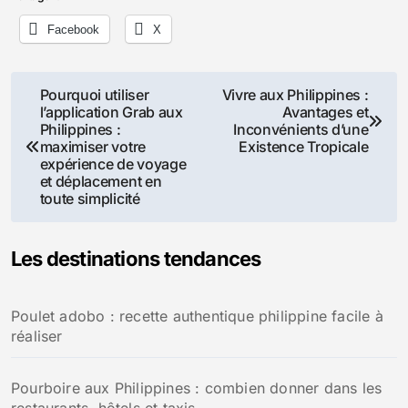
Facebook
X
Navigation
Pourquoi utiliser
Vivre aux Philippines :
l’application Grab aux
Avantages et
de
Philippines :
Inconvénients d’une
maximiser votre
Existence Tropicale
l’article
expérience de voyage
et déplacement en
toute simplicité
Les destinations tendances
Poulet adobo : recette authentique philippine facile à
réaliser
Pourboire aux Philippines : combien donner dans les
restaurants, hôtels et taxis