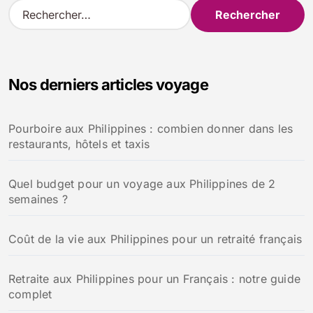
R
e
c
h
e
Nos derniers articles voyage
r
c
h
Pourboire aux Philippines : combien donner dans les
e
restaurants, hôtels et taxis
r
:
Quel budget pour un voyage aux Philippines de 2
semaines ?
Coût de la vie aux Philippines pour un retraité français
Retraite aux Philippines pour un Français : notre guide
complet