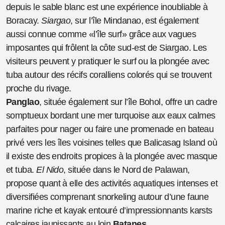
depuis le sable blanc est une expérience inoubliable à
Boracay.
Siargao
, sur l’île Mindanao, est également
aussi connue comme «l’île surf» grâce aux vagues
imposantes qui frôlent la côte sud-est de Siargao. Les
visiteurs peuvent y pratiquer le surf ou la plongée avec
tuba autour des récifs coralliens colorés qui se trouvent
proche du rivage.
Panglao
, située également sur l’île Bohol, offre un cadre
somptueux bordant une mer turquoise aux eaux calmes
parfaites pour nager ou faire une promenade en bateau
privé vers les îles voisines telles que Balicasag Island où
il existe des endroits propices à la plongée avec masque
et tuba.
El Nido
, située dans le Nord de Palawan,
propose quant à elle des activités aquatiques intenses et
diversifiées comprenant snorkeling autour d’une faune
marine riche et kayak entouré d’impressionnants karsts
calcaires jaunissants au loin.
Batanes