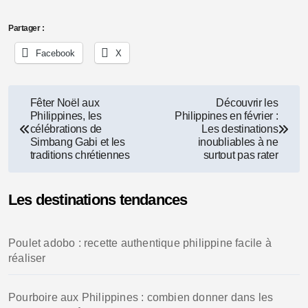
Partager :
Facebook
X
Navigation
Fêter Noël aux
Découvrir les
Philippines, les
Philippines en février :
de
célébrations de
Les destinations
Simbang Gabi et les
inoubliables à ne
l’article
traditions chrétiennes
surtout pas rater
Les destinations tendances
Poulet adobo : recette authentique philippine facile à
réaliser
Pourboire aux Philippines : combien donner dans les