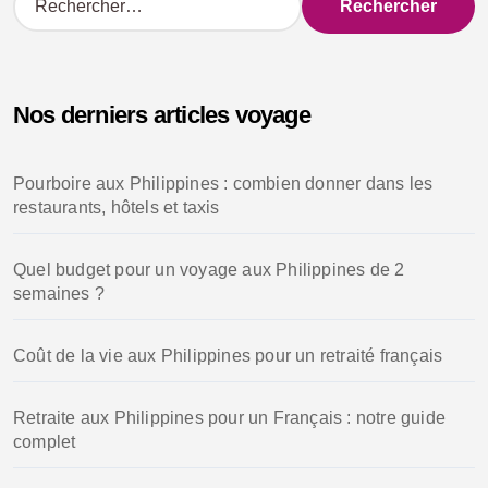
e
c
h
e
Nos derniers articles voyage
r
c
h
Pourboire aux Philippines : combien donner dans les
e
restaurants, hôtels et taxis
r
:
Quel budget pour un voyage aux Philippines de 2
semaines ?
Coût de la vie aux Philippines pour un retraité français
Retraite aux Philippines pour un Français : notre guide
complet