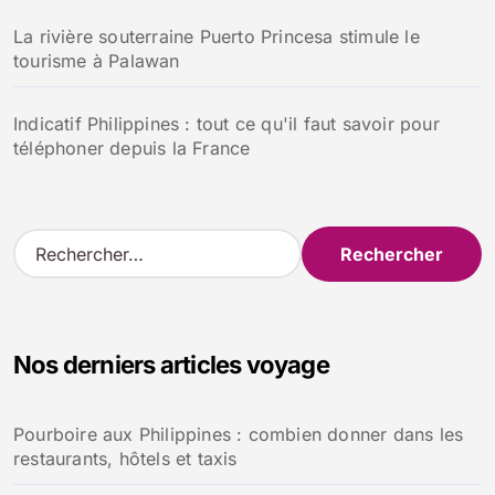
La rivière souterraine Puerto Princesa stimule le
tourisme à Palawan
Indicatif Philippines : tout ce qu'il faut savoir pour
téléphoner depuis la France
R
e
c
h
e
Nos derniers articles voyage
r
c
h
Pourboire aux Philippines : combien donner dans les
e
restaurants, hôtels et taxis
r