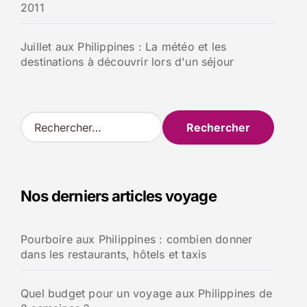
2011
Juillet aux Philippines : La météo et les
destinations à découvrir lors d'un séjour
R
e
c
h
e
Nos derniers articles voyage
r
c
h
Pourboire aux Philippines : combien donner
e
dans les restaurants, hôtels et taxis
r
:
Quel budget pour un voyage aux Philippines de