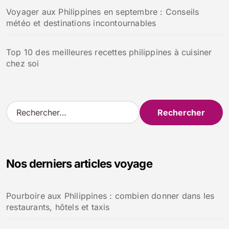
Voyager aux Philippines en septembre : Conseils
météo et destinations incontournables
Top 10 des meilleures recettes philippines à cuisiner
chez soi
R
e
c
h
e
Nos derniers articles voyage
r
c
h
Pourboire aux Philippines : combien donner dans les
e
restaurants, hôtels et taxis
r