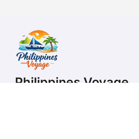
l’article
Philippines Voyage
Guide pour préparer son séjour ou s'expatrier aux Ph
Copyright @ 2026 Tous d