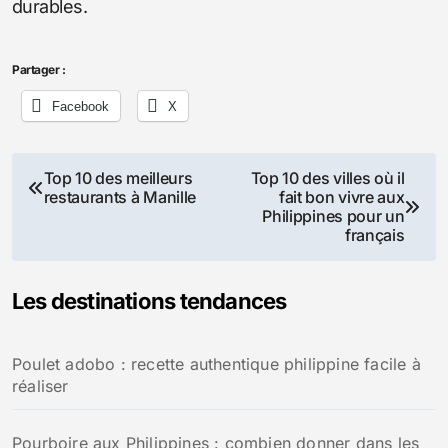
durables.
Partager :
Facebook
X
Navigation
Top 10 des meilleurs
Top 10 des villes où il
restaurants à Manille
fait bon vivre aux
de
Philippines pour un
français
l’article
Les destinations tendances
Poulet adobo : recette authentique philippine facile à
réaliser
Pourboire aux Philippines : combien donner dans les