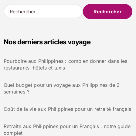
R
e
c
h
e
Nos derniers articles voyage
r
c
h
Pourboire aux Philippines : combien donner dans les
e
restaurants, hôtels et taxis
r
:
Quel budget pour un voyage aux Philippines de 2
semaines ?
Coût de la vie aux Philippines pour un retraité français
Retraite aux Philippines pour un Français : notre guide
complet