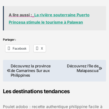
A lire aussi :
La rivière souterraine Puerto
Princesa stimule le tourisme à Palawan
Partager :
Facebook
X
Navigation
Découvrez la province
Découvrez l’île de
de Camarines Sur aux
Malapascua
de
Philippines
l’article
Les destinations tendances
Poulet adobo : recette authentique philippine facile à