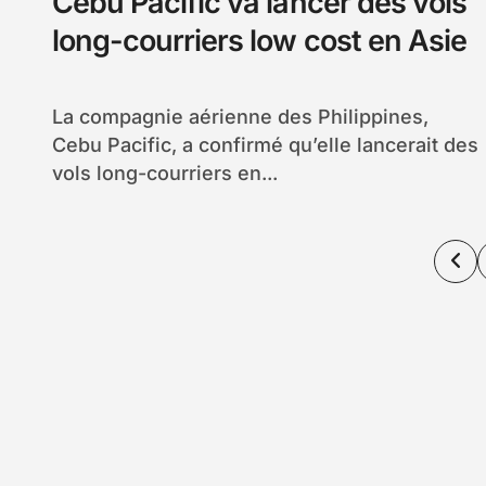
Cebu Pacific va lancer des vols
long-courriers low cost en Asie
La compagnie aérienne des Philippines,
Cebu Pacific, a confirmé qu’elle lancerait des
vols long-courriers en...
Pag
de
pub