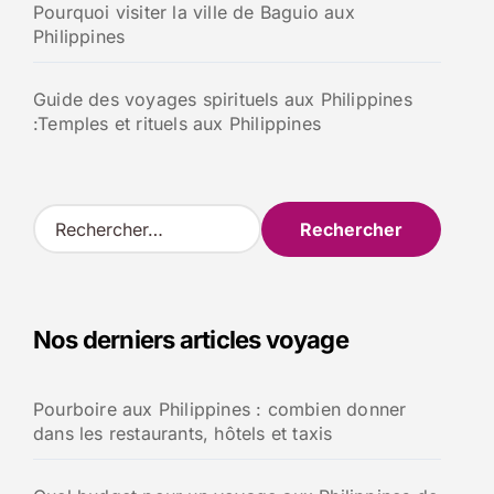
Pourquoi visiter la ville de Baguio aux
Philippines
Guide des voyages spirituels aux Philippines
:Temples et rituels aux Philippines
R
e
c
h
e
Nos derniers articles voyage
r
c
h
Pourboire aux Philippines : combien donner
e
dans les restaurants, hôtels et taxis
r
: