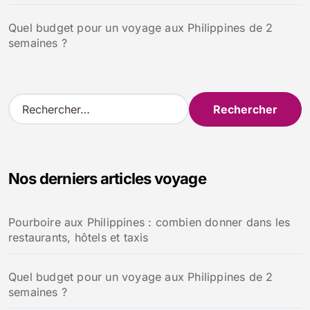
Quel budget pour un voyage aux Philippines de 2
semaines ?
R
e
c
h
e
Nos derniers articles voyage
r
c
h
Pourboire aux Philippines : combien donner dans les
e
restaurants, hôtels et taxis
r
:
Quel budget pour un voyage aux Philippines de 2
semaines ?