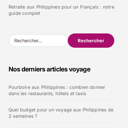
Retraite aux Philippines pour un Français : notre
guide complet
R
e
c
h
e
Nos derniers articles voyage
r
c
h
Pourboire aux Philippines : combien donner
e
dans les restaurants, hôtels et taxis
r
:
Quel budget pour un voyage aux Philippines de
2 semaines ?