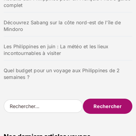
complet
Découvrez Sabang sur la côte nord-est de l'île de
Mindoro
Les Philippines en juin : La météo et les lieux
incontournables à visiter
Quel budget pour un voyage aux Philippines de 2
semaines ?
R
e
c
h
e
r