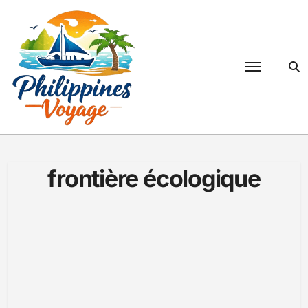
Passer
au
contenu
frontière écologique