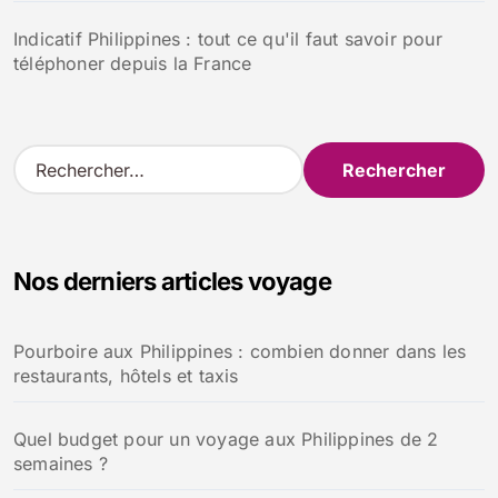
Indicatif Philippines : tout ce qu'il faut savoir pour
téléphoner depuis la France
R
e
c
h
e
Nos derniers articles voyage
r
c
h
Pourboire aux Philippines : combien donner dans les
e
restaurants, hôtels et taxis
r
:
Quel budget pour un voyage aux Philippines de 2
semaines ?