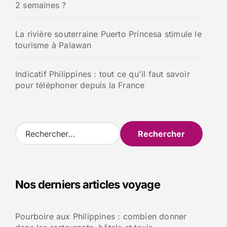
2 semaines ?
La rivière souterraine Puerto Princesa stimule le
tourisme à Palawan
Indicatif Philippines : tout ce qu'il faut savoir
pour téléphoner depuis la France
R
e
c
h
e
Nos derniers articles voyage
r
c
h
Pourboire aux Philippines : combien donner
e