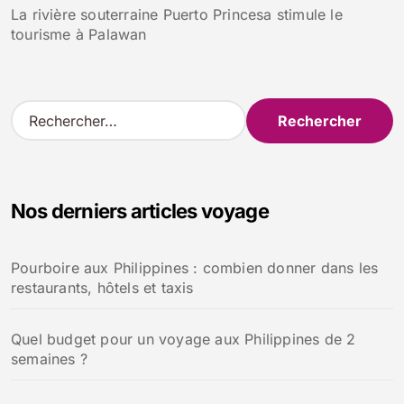
La rivière souterraine Puerto Princesa stimule le
tourisme à Palawan
R
e
c
h
e
Nos derniers articles voyage
r
c
h
Pourboire aux Philippines : combien donner dans les
e
restaurants, hôtels et taxis
r
:
Quel budget pour un voyage aux Philippines de 2
semaines ?