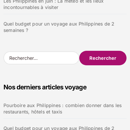
Les Philippines en juin : La météo et les lieux
incontournables à visiter
Quel budget pour un voyage aux Philippines de 2
semaines ?
R
e
c
h
e
Nos derniers articles voyage
r
c
h
Pourboire aux Philippines : combien donner dans les
e
restaurants, hôtels et taxis
r
:
Quel budget pour un voyage aux Philippines de 2