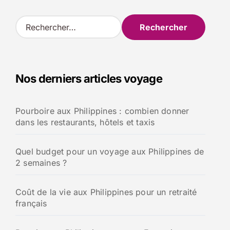
R
e
c
h
e
Nos derniers articles voyage
r
c
h
Pourboire aux Philippines : combien donner
e
dans les restaurants, hôtels et taxis
r
:
Quel budget pour un voyage aux Philippines de
2 semaines ?
Coût de la vie aux Philippines pour un retraité
français