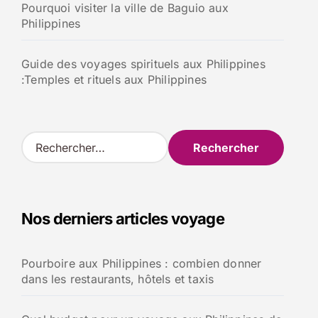
Pourquoi visiter la ville de Baguio aux
Philippines
Guide des voyages spirituels aux Philippines
:Temples et rituels aux Philippines
R
e
c
h
e
Nos derniers articles voyage
r
c
h
Pourboire aux Philippines : combien donner
e
dans les restaurants, hôtels et taxis
r
: