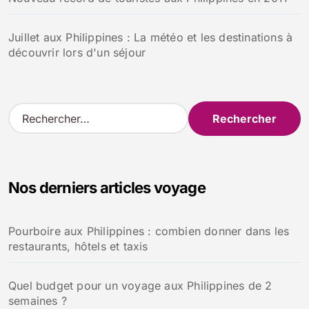
Juillet aux Philippines : La météo et les destinations à
découvrir lors d'un séjour
R
e
c
h
e
Nos derniers articles voyage
r
c
h
Pourboire aux Philippines : combien donner dans les
e
restaurants, hôtels et taxis
r
:
Quel budget pour un voyage aux Philippines de 2
semaines ?