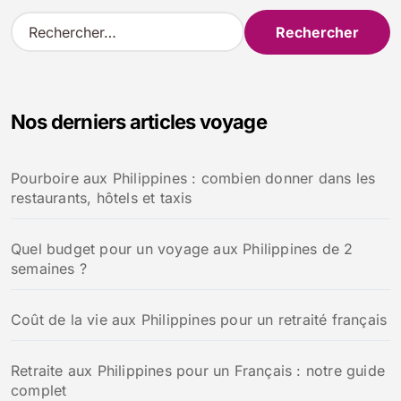
R
e
c
h
e
Nos derniers articles voyage
r
c
h
Pourboire aux Philippines : combien donner dans les
e
restaurants, hôtels et taxis
r
:
Quel budget pour un voyage aux Philippines de 2
semaines ?
Coût de la vie aux Philippines pour un retraité français
Retraite aux Philippines pour un Français : notre guide
complet